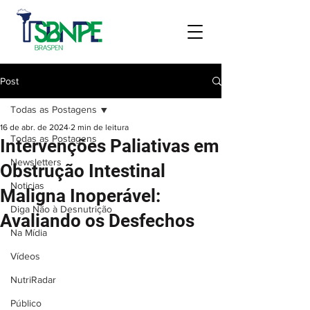
Post
Todas as Postagens
16 de abr. de 2024
2 min de leitura
Todas as Postagens
Intervenções Paliativas em
Newsletters
Obstrução Intestinal
Noticias
Maligna Inoperável:
Diga Não à Desnutrição
Avaliando os Desfechos
Na Mídia
Vídeos
NutriRadar
Público