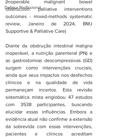
(Inoperable malignant bowel 
Defesa Profissional
obstruction: palliative interventions 
outcomes - mixed-methods systematic 
review, Janeiro de 2024, BMJ 
Supportive & Palliative Care)
Diante da obstrução intestinal maligna 
inoperável, a nutrição parenteral (PN) e 
as gastrostomias descompressivas (GD) 
surgem como intervenções cruciais, 
ainda que seus impactos nos desfechos 
clínicos e na qualidade de vida 
permaneçam incertos. Esta revisão 
sistemática mista englobou 47 estudos 
com 3538 participantes, buscando 
elucidar essas influências. Embora a 
evidência atual não confirme a extensão 
da sobrevida com essas intervenções, 
pacientes e clínicos acreditam 