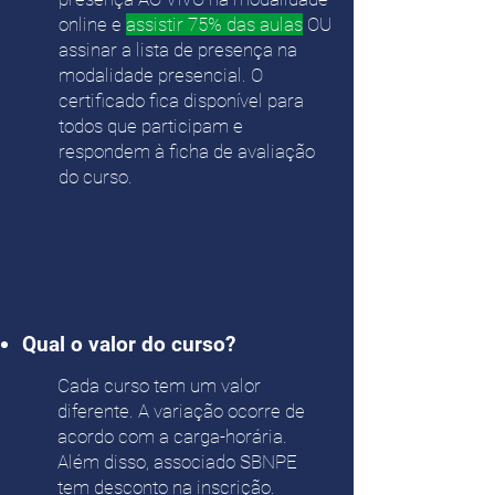
online e
assistir 75% das aulas
OU
assinar a lista de presença na
modalidade presencial. O
certificado fica disponível para
todos que participam e
respondem à ficha de avaliação
do curso.
Qual o valor do curso?
Cada curso tem um valor
diferente. A variação ocorre de
acordo com a carga-horária.
Além disso, associado SBNPE
tem desconto na inscrição.