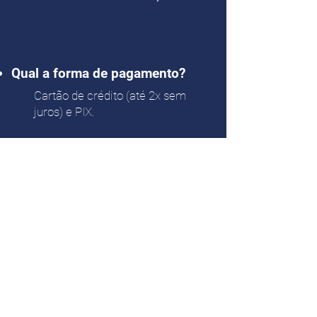
Qual a forma de pagamento?
Cartão de crédito (até 2x sem
juros) e PIX
.
Nossos Parceiros