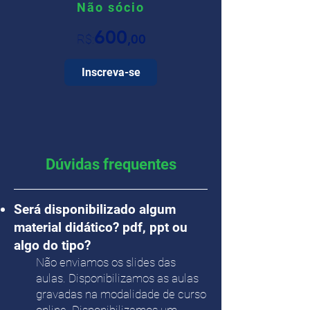
Não sócio
600
,00
R$:
Inscreva-se
Dúvidas frequentes
Será disponibilizado algum
material didático? pdf, ppt ou
algo do tipo?
Não enviamos os slides das
aulas. Disponibilizamos as aulas
gravadas na modalidade de curso