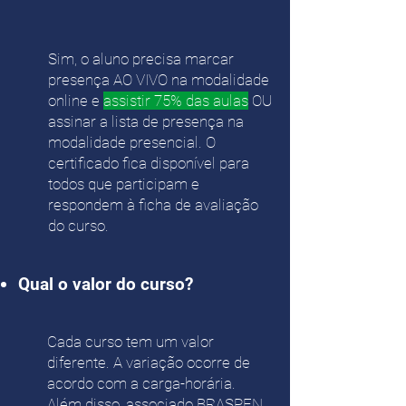
Sim, o aluno precisa marcar
presença AO VIVO na modalidade
online e
assistir 75% das aulas
OU
assinar a lista de presença na
modalidade presencial. O
certificado fica disponível para
todos que participam e
respondem à ficha de avaliação
do curso.
Qual o valor do curso?
Cada curso tem um valor
diferente. A variação ocorre de
acordo com a carga-horária.
Além disso, associado BRASPEN