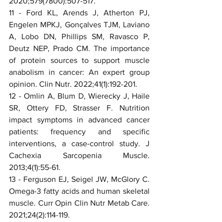
2020;579(7800):507-517.
11 - Ford KL, Arends J, Atherton PJ, 
Engelen MPKJ, Gonçalves TJM, Laviano 
A, Lobo DN, Phillips SM, Ravasco P, 
Deutz NEP, Prado CM. The importance 
of protein sources to support muscle 
anabolism in cancer: An expert group 
opinion. Clin Nutr. 2022;41(1):192-201. 
12 - Omlin A, Blum D, Wierecky J, Haile 
SR, Ottery FD, Strasser F. Nutrition 
impact symptoms in advanced cancer 
patients: frequency and specific 
interventions, a case-control study. J 
Cachexia Sarcopenia Muscle. 
2013;4(1):55-61.
13 - Ferguson EJ, Seigel JW, McGlory C. 
Omega-3 fatty acids and human skeletal 
muscle. Curr Opin Clin Nutr Metab Care. 
2021;24(2):114-119. 