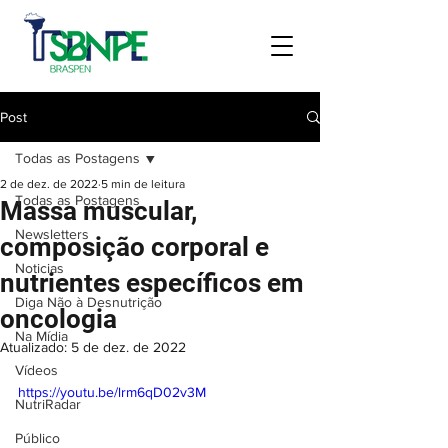
Post
Todas as Postagens
2 de dez. de 2022
5 min de leitura
Todas as Postagens
Massa muscular,
Newsletters
composição corporal e
Noticias
nutrientes específicos em
Diga Não à Desnutrição
oncologia
Na Mídia
Atualizado:
5 de dez. de 2022
Vídeos
https://youtu.be/lrm6qD02v3M
NutriRadar
Público