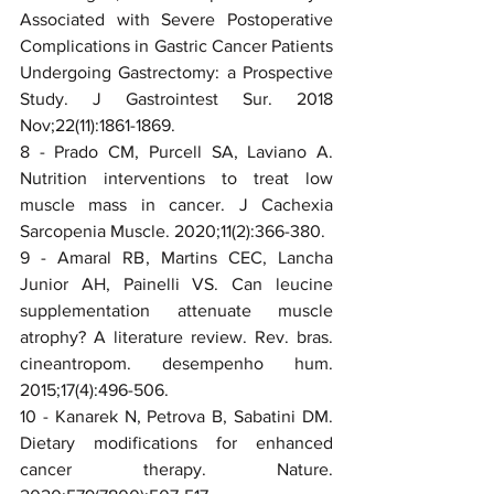
Associated with Severe Postoperative 
Complications in Gastric Cancer Patients 
Undergoing Gastrectomy: a Prospective 
Study. J Gastrointest Sur. 2018 
Nov;22(11):1861-1869.
8 - Prado CM, Purcell SA, Laviano A. 
Nutrition interventions to treat low 
muscle mass in cancer. J Cachexia 
Sarcopenia Muscle. 2020;11(2):366-380. 
9 - Amaral RB, Martins CEC, Lancha 
Junior AH, Painelli VS. Can leucine 
supplementation attenuate muscle 
atrophy? A literature review. Rev. bras. 
cineantropom. desempenho hum. 
2015;17(4):496-506. 
10 - Kanarek N, Petrova B, Sabatini DM. 
Dietary modifications for enhanced 
cancer therapy. Nature. 