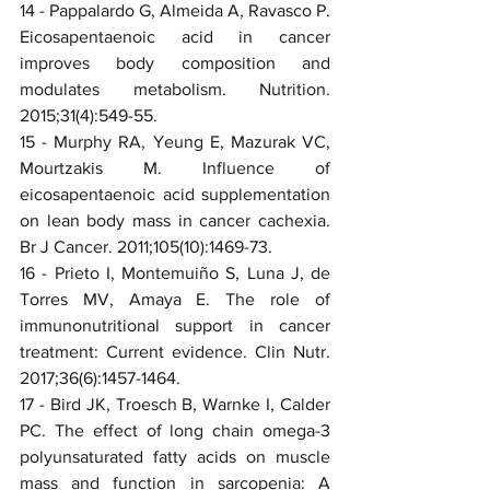
14 - Pappalardo G, Almeida A, Ravasco P. 
Eicosapentaenoic acid in cancer 
improves body composition and 
modulates metabolism. Nutrition. 
2015;31(4):549-55.
15 - Murphy RA, Yeung E, Mazurak VC, 
Mourtzakis M. Influence of 
eicosapentaenoic acid supplementation 
on lean body mass in cancer cachexia. 
Br J Cancer. 2011;105(10):1469-73.
16 - Prieto I, Montemuiño S, Luna J, de 
Torres MV, Amaya E. The role of 
immunonutritional support in cancer 
treatment: Current evidence. Clin Nutr. 
2017;36(6):1457-1464.
17 - Bird JK, Troesch B, Warnke I, Calder 
PC. The effect of long chain omega-3 
polyunsaturated fatty acids on muscle 
mass and function in sarcopenia: A 