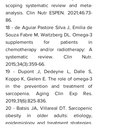
scoping systematic review and meta-
analysis. Clin Nutr ESPEN. 2021;46:73-
86.
18 - de Aguiar Pastore Silva J, Emilia de 
Souza Fabre M, Waitzberg DL. Omega-3 
supplements for patients in 
chemotherapy and/or radiotherapy: A 
systematic review. Clin Nutr. 
2015;34(3):359-66.
19 - Dupont J, Dedeyne L, Dalle S, 
Koppo K, Gielen E. The role of omega-3 
in the prevention and treatment of 
sarcopenia. Aging Clin Exp Res. 
2019;31(6):825-836.
20 - Batsis JA, Villareal DT. Sarcopenic 
obesity in older adults: etiology, 
epidemiology and treatment strategies. 
Nat Rev Endocrinol. 2018;14(9):513-537.