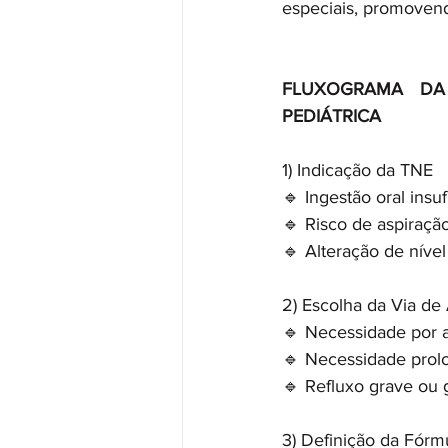
especiais, promovend
FLUXOGRAMA DA 
PEDIÁTRICA
1️) Indicação da TNE
🔹 Ingestão oral insuf
🔹 Risco de aspiraçã
🔹 Alteração de nível
2️) Escolha da Via de
🔹 Necessidade por 
🔹 Necessidade prol
🔹 Refluxo grave ou 
3️) Definição da Fórm