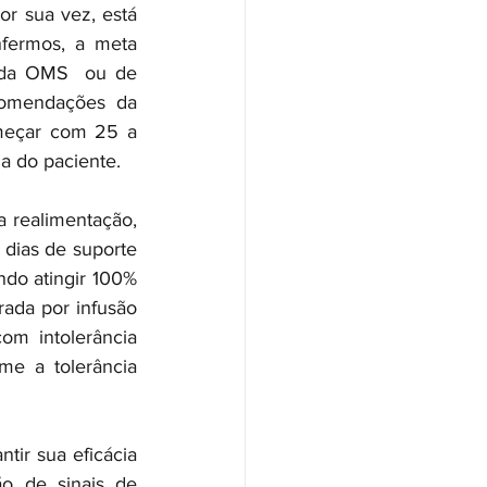
r sua vez, está 
nfermos, a meta 
 da OMS  ou de 
ecomendações da 
omeçar com 25 a 
a do paciente.
 realimentação, 
 dias de suporte 
ndo atingir 100% 
rada por infusão 
m intolerância 
me a tolerância 
tir sua eficácia 
ão de sinais de 