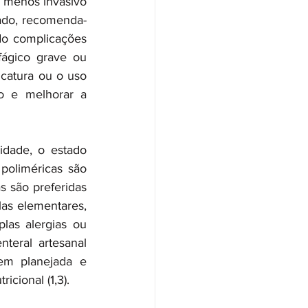
 menos invasivo 
gado, recomenda-
o complicações 
ágico grave ou 
catura ou o uso 
o e melhorar a 
idade, o estado 
poliméricas são 
s são preferidas 
as elementares, 
las alergias ou 
nteral artesanal 
em planejada e 
cional (1,3).