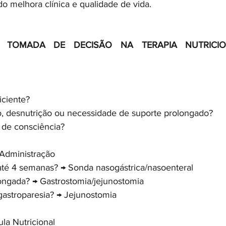
o melhora clínica e qualidade de vida.
TOMADA DE DECISÃO NA TERAPIA NUTRICION
iciente? 
o, desnutrição ou necessidade de suporte prolongado? 
 de consciência? 
 Administração
até 4 semanas? → Sonda nasogástrica/nasoenteral
ongada? → Gastrostomia/jejunostomia
gastroparesia? → Jejunostomia
ula Nutricional