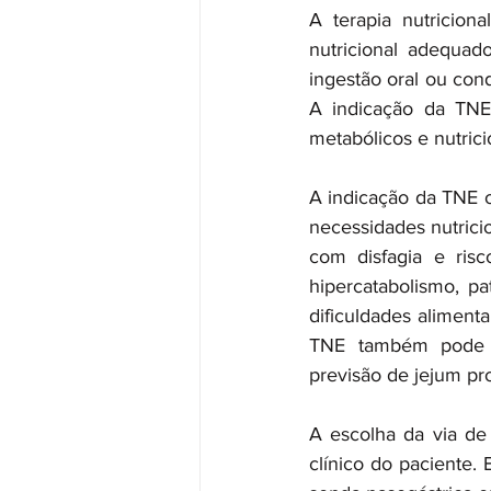
A terapia nutricion
nutricional adequad
ingestão oral ou con
A indicação da TNE 
metabólicos e nutricio
A indicação da TNE o
necessidades nutricio
com disfagia e risc
hipercatabolismo, pa
dificuldades aliment
TNE também pode be
previsão de jejum pro
A escolha da via de
clínico do paciente.