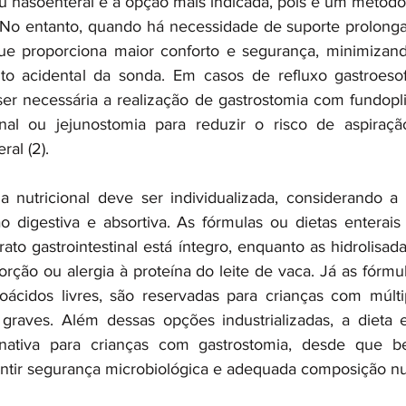
u nasoenteral é a opção mais indicada, pois é um método
o. No entanto, quando há necessidade de suporte prolon
que proporciona maior conforto e segurança, minimizand
 acidental da sonda. Em casos de refluxo gastroesof
ser necessária a realização de gastrostomia com fundopli
nal ou jejunostomia para reduzir o risco de aspiraçã
ral (2).
 nutricional deve ser individualizada, considerando a 
ão digestiva e absortiva. As fórmulas ou dietas enterais 
ato gastrointestinal está íntegro, enquanto as hidrolisada
ção ou alergia à proteína do leite de vaca. Já as fórmul
ácidos livres, são reservadas para crianças com múltip
s graves. Além dessas opções industrializadas, a dieta e
nativa para crianças com gastrostomia, desde que b
ntir segurança microbiológica e adequada composição nutri