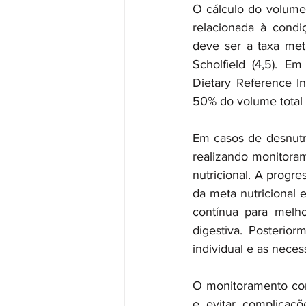
O cálculo do volume 
relacionada à condi
deve ser a taxa met
Scholfield (4,5). E
Dietary Reference In
50% do volume total 
Em casos de desnutri
realizando monitorame
nutricional. A progre
da meta nutricional e
contínua para melho
digestiva. Posterior
individual e as necess
O monitoramento contí
e evitar complicaçõ