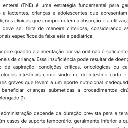
al enteral (TNE) é uma estratégia fundamental para gar
o a lactentes, crianças e adolescentes que apresentam 
dições clínicas que comprometem a absorção e a utilização
deve ser feita de maneira criteriosa, considerando asp
nais específicos da faixa etária pediátrica.
corre quando a alimentação por via oral não é suficiente 
nais da criança. Essa insuficiência pode resultar de doen
o de aspiração, condições críticas, oncológicas ou car
tologias intestinais como síndrome do intestino curto e e
ares graves que levam a um aporte nutricional inadequado
neficiar crianças submetidas a procedimentos cirú
longado (1). 
 administração depende da duração prevista para a tera
 Em casos de suporte temporário, geralmente inferior a qu