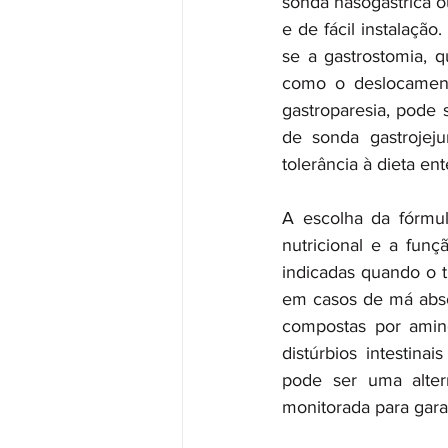
sonda nasogástrica o
e de fácil instalaçã
se a gastrostomia, 
como o deslocamento
gastroparesia, pode 
de sonda gastrojeju
tolerância à dieta ente
A escolha da fórmula
nutricional e a funç
indicadas quando o tr
em casos de má absor
compostas por amino
distúrbios intestinai
pode ser uma alter
monitorada para gara