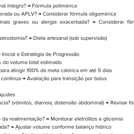
inal íntegro? → Fórmula polimérica
rada ou APLV? → Considerar fórmula oligomérica
tinais graves ou alergia exacerbada? → Considerar fór
astrostomia? → Dieta artesanal (sob supervisão)
 Inicial e Estratégia de Progressão
 do volume total estimado
ara atingir 100% da meta calórica em até 5 dias
 contínua → Avaliação para transição por bolus
Ajustes
ncia? (vômitos, diarreia, distensão abdominal) → Revisar f
da realimentação? → Monitorar eletrólitos e glicemia
da? → Ajustar volume conforme balanço hídrico