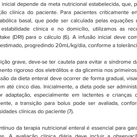
inicial depende da meta nutricional estabelecida, que, po
ção clínica do paciente. Para pacientes criticamente e
abólica basal, que pode ser calculada pelas equações
m estabilidade clínica e no domicílio, utilizamos as r
take (DRI) para o cálculo (6). A infusão inicial deve c
estimado, progredindo 20mL/kg/dia, conforme a tolerânci
ção grave, deve-se ter cautela para evitar a síndrome da
nto rigoroso dos eletrólitos e da glicemia nos primeiros
ssão da dieta enteral deve ocorrer de forma gradual, visa
m até cinco dias. Inicialmente, a dieta pode ser administ
r adaptação, especialmente em lactentes e crianças co
mente, a transição para bolus pode ser avaliada, confor
idades clínicas do paciente (7).
nuo da terapia nutricional enteral é essencial para garan
es. A avaliação clínica diária deve incluir a observaç