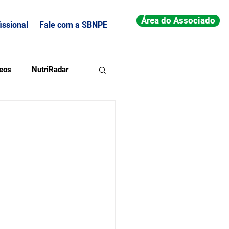
Área do Associado
issional
Fale com a SBNPE
eos
NutriRadar