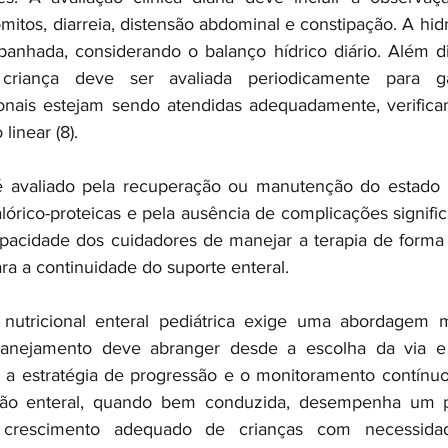
mitos, diarreia, distensão abdominal e constipação. A hid
anhada, considerando o balanço hídrico diário. Além di
 criança deve ser avaliada periodicamente para ga
ionais estejam sendo atendidas adequadamente, verifica
linear (8).
avaliado pela recuperação ou manutenção do estado nut
órico-proteicas e pela ausência de complicações signific
apacidade dos cuidadores de manejar a terapia de forma
ra a continuidade do suporte enteral.
nutricional enteral pediátrica exige uma abordagem mul
planejamento deve abranger desde a escolha da via e 
 a estratégia de progressão e o monitoramento contínuo 
ição enteral, quando bem conduzida, desempenha um pa
crescimento adequado de crianças com necessidades