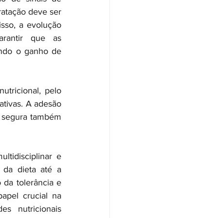
ratação deve ser 
sso, a evolução 
rantir que as 
ndo o ganho de 
ricional, pelo 
ativas. A adesão 
 segura também 
tidisciplinar e 
da dieta até a 
da tolerância e 
pel crucial na 
 nutricionais 