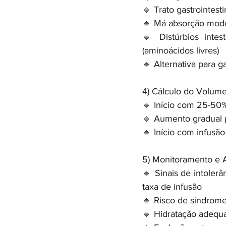
🔹 Trato gastrointest
🔹 Má absorção mode
🔹 Distúrbios intes
(aminoácidos livres)
🔹 Alternativa para g
4️) Cálculo do Volume
🔹 Início com 25-50%
🔹 Aumento gradual p
🔹 Início com infusão
5️) Monitoramento e 
🔹 Sinais de intolerâ
taxa de infusão
🔹 Risco de síndrome 
🔹 Hidratação adequa