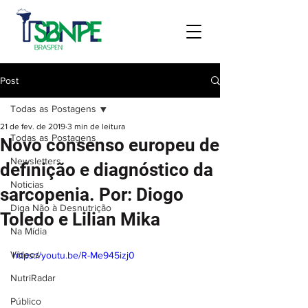
Post
Todas as Postagens
21 de fev. de 2019
3 min de leitura
Todas as Postagens
Novo consenso europeu de
Newsletters
definição e diagnóstico da
Noticias
sarcopenia. Por: Diogo
Diga Não à Desnutrição
Toledo e Lilian Mika
Na Mídia
Vídeos
https://youtu.be/R-Me945izj0
NutriRadar
Público