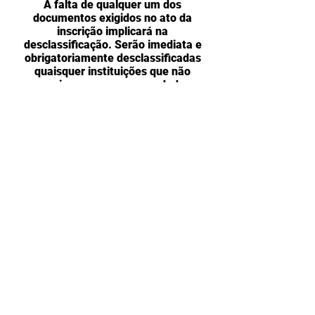
A falta de qualquer um dos
documentos exigidos no ato da
inscrição implicará na
desclassificação. Serão imediata e
obrigatoriamente desclassificadas
quaisquer instituições que não
consigam comprovar os dados
informados.
V –DAS REGRAS DE
PARTICIPAÇÃO
As instituições selecionadas pela
Danone receberão auxílio do respectivo
assessor na implementação dos 11
passos da campanha, todo o material e
informações necessárias para tal
implementação serão disponibilizadas