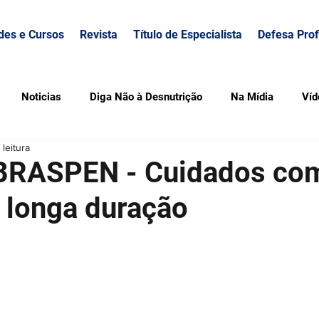
des e Cursos
Revista
Título de Especialista
Defesa Prof
Noticias
Diga Não à Desnutrição
Na Mídia
Víd
 leitura
 BRASPEN - Cuidados co
 longa duração