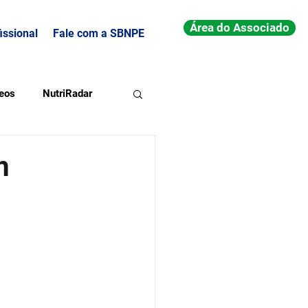
Área do Associado
issional
Fale com a SBNPE
eos
NutriRadar
m