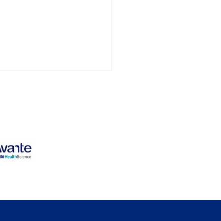
ieconomia: Redefinindo
os e Resultados com
ição Oral Especializada