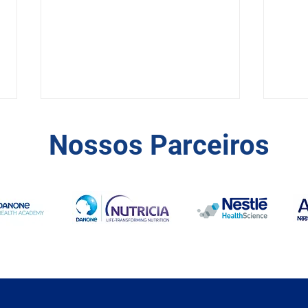
Nossos Parceiros
Informativo SBNPE -
Nutr
Fevereiro - Vol. 01
Cust
Nutr