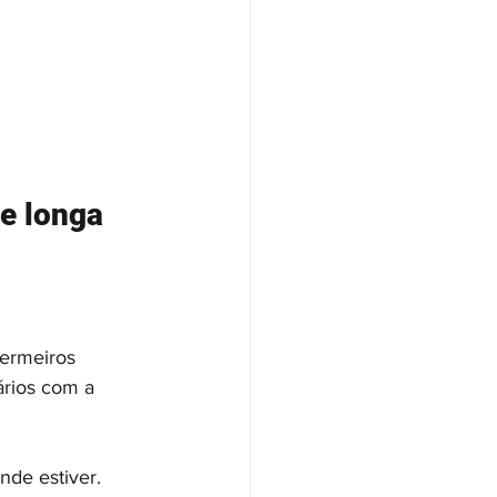
e longa 
ermeiros 
rios com a 
nde estiver. 