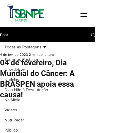
Post
Todas as Postagens
4 de fev. de 2020
2 min de leitura
Todas as Postagens
04 de fevereiro, Dia
Newsletters
Mundial do Câncer: A
Noticias
BRASPEN apoia essa
Diga Não à Desnutrição
causa!
Na Mídia
Vídeos
NutriRadar
Público